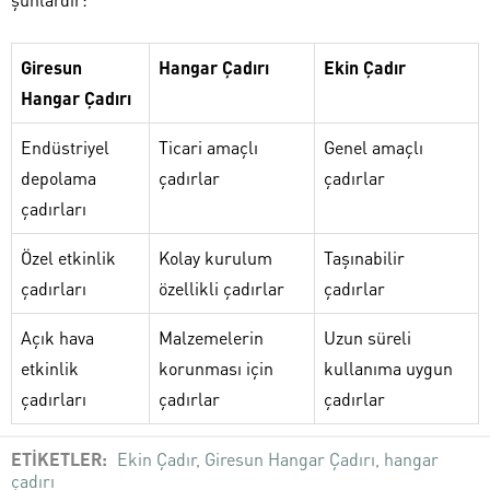
Giresun
Hangar Çadırı
Ekin Çadır
Hangar Çadırı
Endüstriyel
Ticari amaçlı
Genel amaçlı
depolama
çadırlar
çadırlar
çadırları
Özel etkinlik
Kolay kurulum
Taşınabilir
çadırları
özellikli çadırlar
çadırlar
Açık hava
Malzemelerin
Uzun süreli
etkinlik
korunması için
kullanıma uygun
çadırları
çadırlar
çadırlar
ETİKETLER:
Ekin Çadır
,
Giresun Hangar Çadırı
,
hangar
çadırı