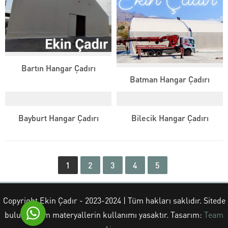
Bartın Hangar Çadırı
Ekin Çadır
Batman Hangar Çadırı
Bayburt Hangar Çadırı
Bilecik Hangar Çadırı
1
2
3
4
5
Cevap Yaz
Copyright Ekin Çadır - 2023-2024 | Tüm hakları saklıdır. Sitede
bulunan tüm materyallerin kullanımı yasaktır. Tasarım:
Team