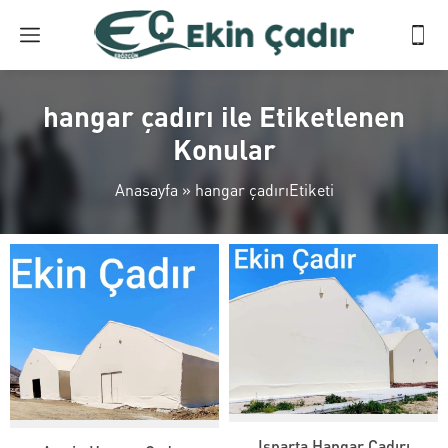
hangar çadırı ile Etiketlenen
Konular
Anasayfa
»
hangar çadırıEtiketi
Isparta Hangar Çadırı