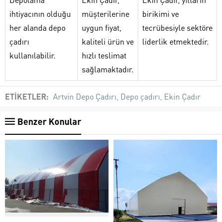
ihtiyacının olduğu
müşterilerine
birikimi ve
her alanda depo
uygun fiyat,
tecrübesiyle sektöre
çadırı
kaliteli ürün ve
liderlik etmektedir.
kullanılabilir.
hızlı teslimat
sağlamaktadır.
ETİKETLER:
Artvin Depo Çadırı
,
Depo çadırı
,
Ekin Çadır
Benzer Konular