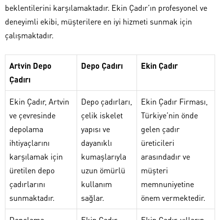
beklentilerini karşılamaktadır. Ekin Çadır’ın profesyonel ve
deneyimli ekibi, müşterilere en iyi hizmeti sunmak için
çalışmaktadır.
Artvin Depo
Depo Çadırı
Ekin Çadır
Çadırı
Ekin Çadır, Artvin
Depo çadırları,
Ekin Çadır Firması,
ve çevresinde
çelik iskelet
Türkiye’nin önde
depolama
yapısı ve
gelen çadır
ihtiyaçlarını
dayanıklı
üreticileri
karşılamak için
kumaşlarıyla
arasındadır ve
üretilen depo
uzun ömürlü
müşteri
çadırlarını
kullanım
memnuniyetine
sunmaktadır.
sağlar.
önem vermektedir.
Depolama
Ekin Çadır,
Ekin Çadır, yılların