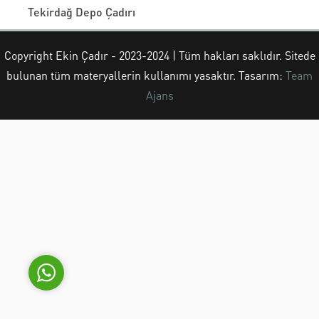
Tekirdağ Depo Çadırı
Copyright Ekin Çadır - 2023-2024 | Tüm hakları saklıdır. Sitede
bulunan tüm materyallerin kullanımı yasaktır. Tasarım:
Team
Ekin Çadır
Ajans
Cevap Yaz