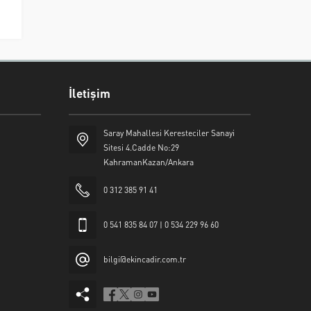
İletişim
Saray Mahallesi Keresteciler Sanayi
Sitesi 4.Cadde No:29
KahramanKazan/Ankara
0 312 385 91 41
0 541 835 84 07 | 0 534 229 96 60
bilgi@ekincadir.com.tr