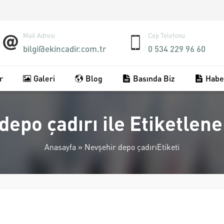
Mail Adresi
Cep Telefonu
bilgi@ekincadir.com.tr
0 534 229 96 60
r
Galeri
Blog
Basında Biz
Habe
depo çadırı ile Etiketlen
Anasayfa
»
Nevşehir depo çadırıEtiketi