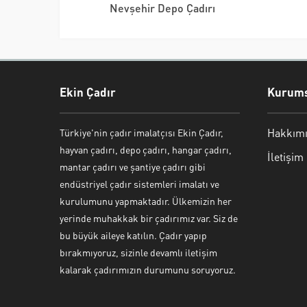
Nevşehir Depo Çadırı
Ekin Çadır
Kurums
Hakkımı
Türkiye'nin çadır imalatçısı Ekin Çadır,
hayvan çadırı, depo çadırı, hangar çadırı,
İletişim
Ekin Çadır
mantar çadırı ve şantiye çadırı gibi
endüstriyel çadır sistemleri imalatı ve
kurulumunu yapmaktadır. Ülkemizin her
yerinde muhakkak bir çadırımız var. Siz de
bu büyük aileye katılın. Çadır yapıp
bırakmıyoruz, sizinle devamlı iletişim
kalarak çadırımızın durumunu soruyoruz.
Cevap Yaz