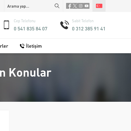
Cep Telefonu
Sabit Telefon
0 541 835 84 07
0 312 385 91 41
rler
İletişim
en Konular