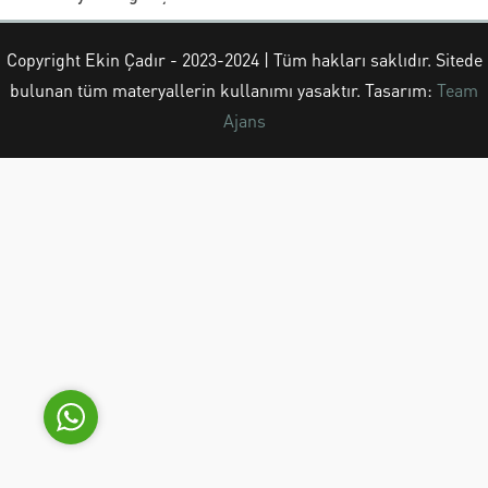
Copyright Ekin Çadır - 2023-2024 | Tüm hakları saklıdır. Sitede
bulunan tüm materyallerin kullanımı yasaktır. Tasarım:
Team
Ajans
Ekin Çadır
Cevap Yaz